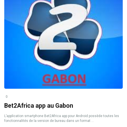
0
Bet2Africa app au Gabon
L’application smartphone Bet2Africa app pour Android possède toutes les
fonctionnalités de la version de bureau dans un format ...