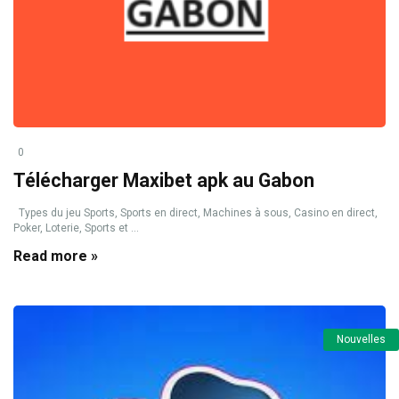
0
Télécharger Maxibet apk au Gabon
Types du jeu Sports, Sports en direct, Machines à sous, Casino en direct,
Poker, Loterie, Sports et ...
Read more »
Nouvelles